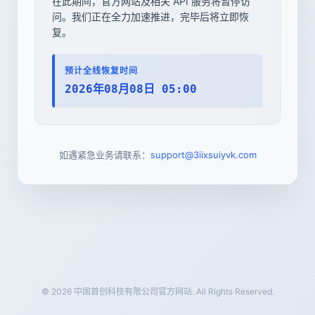
在此期间，官方网站及相关 API 服务将暂停访
问。我们正在全力加速推进，完毕后将立即恢
复。
预计全线恢复时间
2026年08月08日 05:00
如遇紧急业务请联系：
support@3iixsuiyvk.com
© 2026 中国首创科技有限公司官方网站. All Rights Reserved.