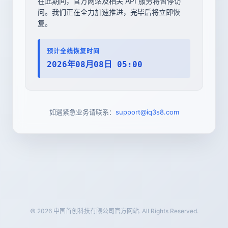
在此期间，官方网站及相关 API 服务将暂停访
问。我们正在全力加速推进，完毕后将立即恢
复。
预计全线恢复时间
2026年08月08日 05:00
如遇紧急业务请联系：
support@iq3s8.com
© 2026 中国首创科技有限公司官方网站. All Rights Reserved.