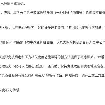
淋巴细胞生成减少。
应激小鼠失去了乳杆菌属鲁特氏菌（一种对维持肠道微生物健康平衡很
区就足以产生心理压力引起的许多造血缺陷。”共同通讯作者蒋琳加说，
何在不同疾病环境中改变神经回路，以及类似的机制是否在人类中起作
减轻免疫衰老和压力相关免疫功能障碍的新方法提供了概念框架。”赵萌
理压力不仅可以改善心理健康，还有助于保持免疫功能和实现健康衰老。
学
九游会股份有限公司
新闻杂志”的所有作品，网站转载，请在正文上方
温度-压力传感