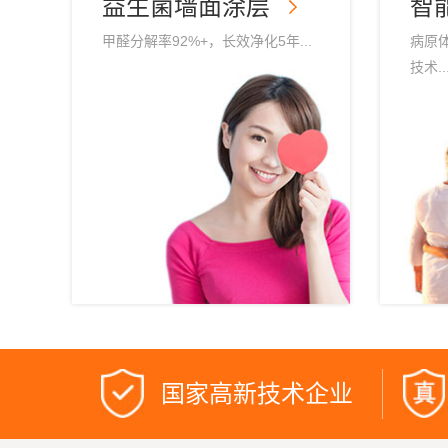
益生菌墙面涂层
智
甲醛分解率92%+，长效净化5年...
病原体
技术..
国家高新技术企业