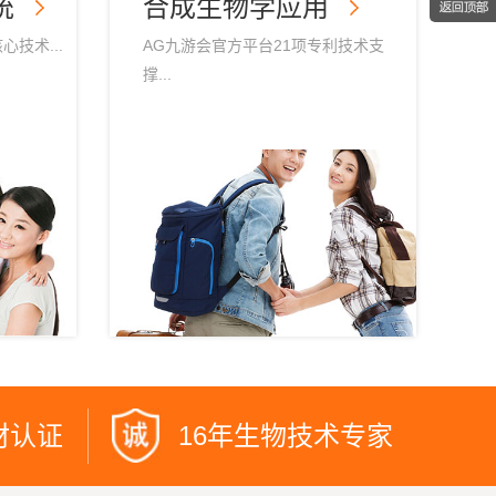
统
合成生物学应用
技术...
AG九游会官方平台21项专利技术支
撑...
材认证
16年生物技术专家