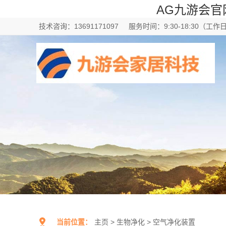
AG九游会官
技术咨询：13691171097
服务时间：9:30-18:30（工作
当前位置：
主页
>
生物净化
>
空气净化装置